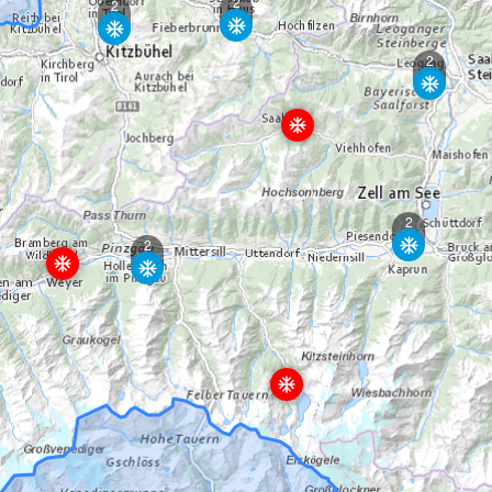
2
2
2
2
2