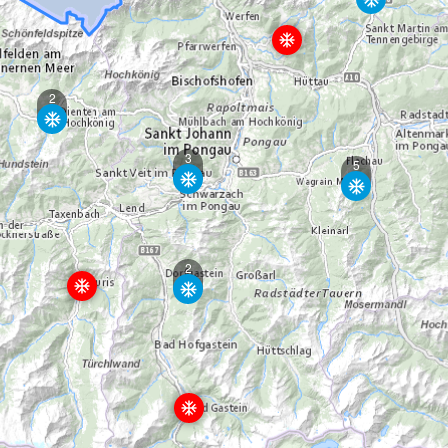
2
3
5
2